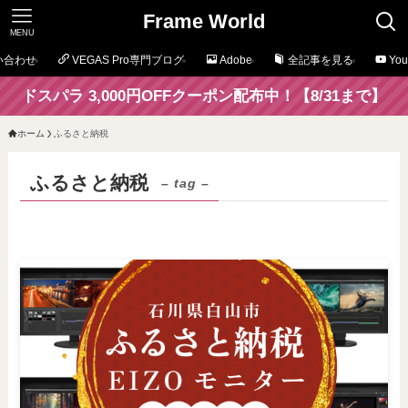
Frame World
MENU
い合わせ
VEGAS Pro専門ブログ
Adobe
全記事を見る
Yo
ドスパラ 3,000円OFFクーポン配布中！【8/31まで】
ホーム
ふるさと納税
ふるさと納税
– tag –