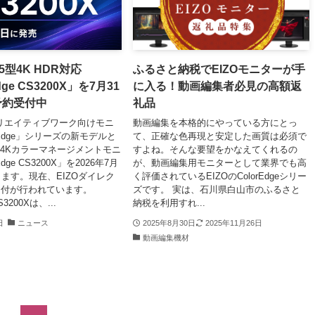
.5型4K HDR対応
ふるさと納税でEIZOモニターが手
dge CS3200X」を7月31
に入る！動画編集者必見の高額返
予約受付中
礼品
クリエイティブワーク向けモニ
動画編集を本格的にやっている方にとっ
rEdge」シリーズの新モデルと
て、正確な色再現と安定した画質は必須で
5型4Kカラーマネージメントモニ
すよね。そんな要望をかなえてくれるの
dge CS3200X」を2026年7月
が、動画編集用モニターとして業界でも高
します。現在、EIZOダイレク
く評価されているEIZOのColorEdgeシリー
受付が行われています。
ズです。 実は、石川県白山市のふるさと
CS3200Xは、...
納税を利用すれ...
日
ニュース
2025年8月30日
2025年11月26日
動画編集機材