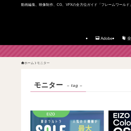
動画編集、映像制作、CG、VFXの全方位ガイド「フレームワールド
Adobe
全
ホーム
モニター
モニター
– tag –