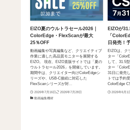
EIZO夏のウルトラセール2026｜
EIZOが31
ColorEdge・FlexScanが最大
「ColorE
25％OFF
日発売！
動画編集や写真編集など、クリエイティブ
EIZOは、
作業に適した高品質モニターを展開する
ター「Colo
EIZO。 現在、EIZO直販サイトでは「夏の
して、31.
ウルトラセール2026」を開催しています。
ター「ColorE
期間中は、クリエイター向けColorEdgeシ
31日に発売
リーズや、USB-C接続に対応した
トでは予約
FlexScanシリーズが対...
ColorEdge 
2026年7月16日
2026年7月28日
2026年6月1
動画編集機材