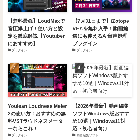
【無料最強】LoudMaxで
【7月31日まで】iZotope
音圧爆上げ！使い方と設
VEAを無料入手！動画編
定を徹底解説【Youtuber
集にも使えるAI音声処理
におすすめ】
プラグイン
プラグイン
プラグイン
Youlean Loudness Meter
【2026年最新】動画編集
2の使い方！おすすめの無
ソフトWindows版おすす
料VSTラウドネスメータ
め10選｜Windows11対
ーならこれ！
応・初心者向け
プラグイン
動画編集ソフト