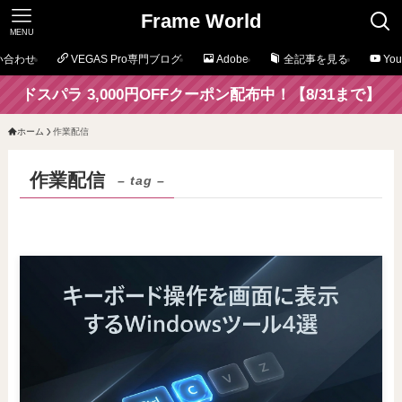
Frame World
MENU
い合わせ
VEGAS Pro専門ブログ
Adobe
全記事を見る
Yo
ドスパラ 3,000円OFFクーポン配布中！【8/31まで】
ホーム
作業配信
作業配信
– tag –