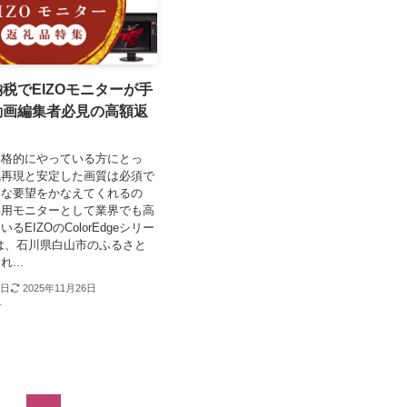
税でEIZOモニターが手
動画編集者必見の高額返
本格的にやっている方にとっ
色再現と安定した画質は必須で
んな要望をかなえてくれるの
集用モニターとして業界でも高
るEIZOのColorEdgeシリー
は、石川県白山市のふるさと
...
0日
2025年11月26日
材