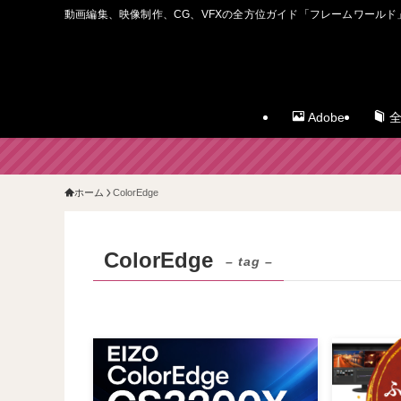
動画編集、映像制作、CG、VFXの全方位ガイド「フレームワールド
Adobe
全
ホーム
ColorEdge
ColorEdge
– tag –