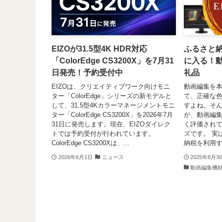
EIZOが31.5型4K HDR対応
ふるさと納
「ColorEdge CS3200X」を7月31
に入る！
日発売！予約受付中
礼品
EIZOは、クリエイティブワーク向けモニ
動画編集を
ター「ColorEdge」シリーズの新モデルと
て、正確な
して、31.5型4Kカラーマネージメントモニ
すよね。そ
ター「ColorEdge CS3200X」を2026年7月
が、動画編
31日に発売します。現在、EIZOダイレク
く評価されてい
トでは予約受付が行われています。
ズです。 実
ColorEdge CS3200Xは、...
納税を利用すれ
2026年6月1日
ニュース
2025年8月3
動画編集機