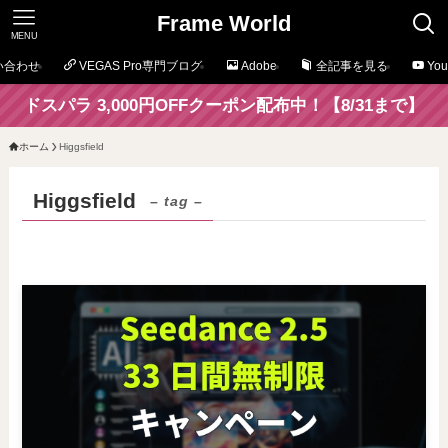
Frame World
MENU
い合わせ
VEGAS Pro専門ブログ
Adobe
全記事を見る
Yo
ドスパラ 3,000円OFFクーポン配布中！【8/31まで】
ホーム
Higgsfield
Higgsfield
– tag –