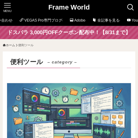
Frame World
MENU
い合わせ
VEGAS Pro専門ブログ
Adobe
全記事を見る
Yo
ドスパラ 3,000円OFFクーポン配布中！【8/31まで】
ホーム
便利ツール
便利ツール
– category –