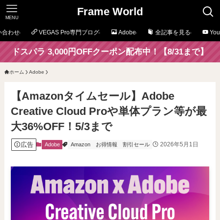
Frame World
MENU
い合わせ
VEGAS Pro専門ブログ
Adobe
全記事を見る
Yo
ドスパラ 3,000円OFFクーポン配布中！【8/31まで】
ホーム
Adobe
【Amazonタイムセール】Adobe
Creative Cloud Proや単体プラン等が最
大36%OFF！5/3まで
広告
2026年5月1日
Adobe
Amazon
お得情報
割引セール