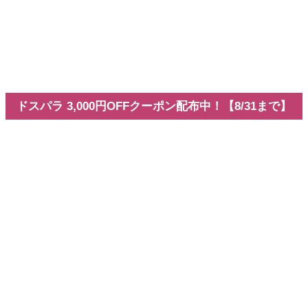
v26.3新機能
Adobe
Premiere 26.3の新機能まとめ
全記事を見る
Youtubeチャンネル
お問い合わせ
VEGAS Pro専門ブログ
ドスパラ 3,000円OFFクーポン配布中！【8/31まで】
ホーム
動画編集
動画編集
– category –
このカテゴリでは、動画編集に関する基礎知識や様々
なトピック情報をまとめています。