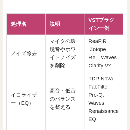
VSTプラグ
処理名
説明
イン一例
マイクの環
ReaFIR、
境音やホワ
iZotope
ノイズ除去
イトノイズ
RX、Waves
を削除
Clarity Vx
TDR Nova、
FabFilter
高音・低音
イコライザ
Pro-Q、
のバランス
ー（EQ）
Waves
を整える
Renaissance
EQ