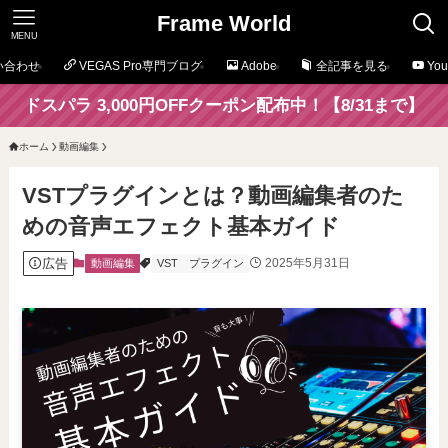
Frame World
MENU
い合わせ
VEGAS Pro専門ブログ
Adobe
全記事を見る
Yo
ドスパラ 3,000円OFFクーポン配布中！【8/31まで】
ホーム
動画編集
VSTプラグインとは？動画編集者のた
めの音声エフェクト基本ガイド
広告
2025年5月31日
動画編集
VST
プラグイン