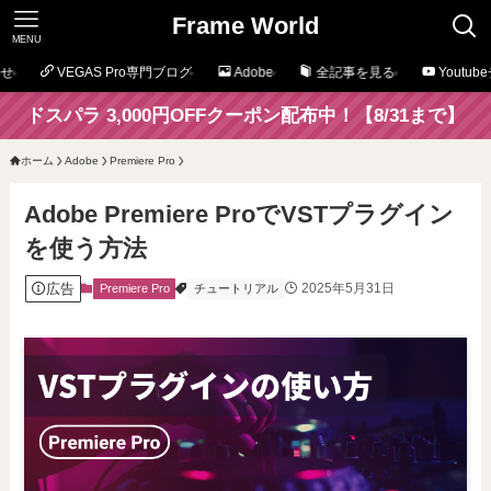
Frame World
MENU
せ
VEGAS Pro専門ブログ
Adobe
全記事を見る
Youtu
ドスパラ 3,000円OFFクーポン配布中！【8/31まで】
ホーム
Adobe
Premiere Pro
Adobe Premiere ProでVSTプラグイン
を使う方法
広告
2025年5月31日
Premiere Pro
チュートリアル