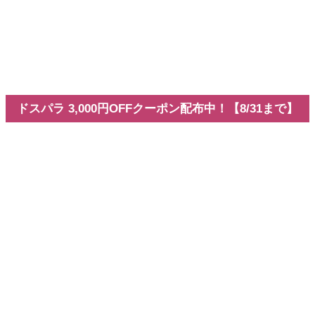
v26.3新機能
Adobe
Premiere 26.3の新機能まとめ
全記事を見る
Youtubeチャンネル
お問い合わせ
VEGAS Pro専門ブログ
ドスパラ 3,000円OFFクーポン配布中！【8/31まで】
ホーム
動画編集
チュートリアル動画・配信で使える！キーボード操
作・ショートカットキーを画面表示できるWindowsツ
ール4選
チュートリアル動画・配信で使え
る！キーボード操作・ショートカ
ットキーを画面表示できる