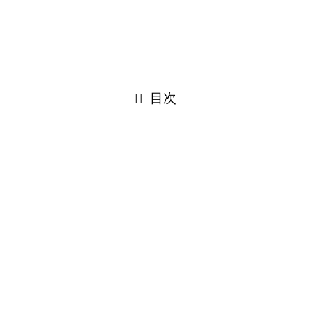
や作業配信で使いやすいものを厳選して4つ紹介しま
す。
目次
なぜキー操作・ショートカットキ
ー表示が重要なのか