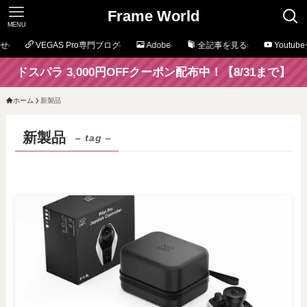
Frame World
MENU
せ
VEGAS Pro専門ブログ
Adobe
全記事を見る
Youtu
ドスパラ 3,000円OFFクーポン配布中！【8/31まで】
ホーム
新製品
新製品
– tag –