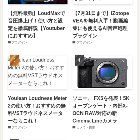
【無料最強】LoudMaxで
【7月31日まで】iZotope
音圧爆上げ！使い方と設
VEAを無料入手！動画編
定を徹底解説【Youtuber
集にも使えるAI音声処理
におすすめ】
プラグイン
プラグイン
プラグイン
Youlean Loudness Meter
ソニー、 FX5を発表！5K
2の使い方！おすすめの無
オープンゲート・内部X-
料VSTラウドネスメータ
OCN RAW対応の新
ーならこれ！
Cinema Lineカメラ
プラグイン
カメラ・撮影