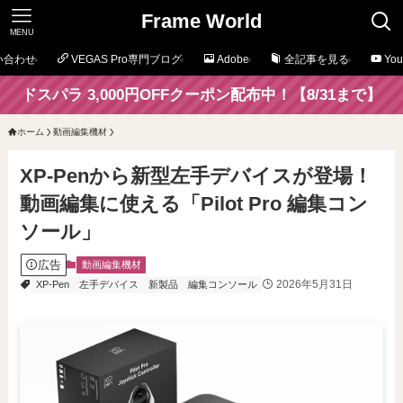
Frame World
MENU
い合わせ
VEGAS Pro専門ブログ
Adobe
全記事を見る
Yo
ドスパラ 3,000円OFFクーポン配布中！【8/31まで】
ホーム
動画編集機材
XP-Penから新型左手デバイスが登場！
動画編集に使える「Pilot Pro 編集コン
ソール」
広告
動画編集機材
2026年5月31日
XP-Pen
左手デバイス
新製品
編集コンソール