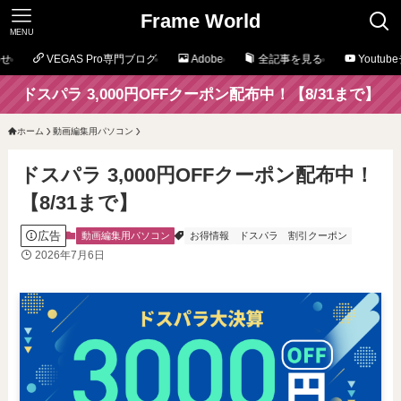
Frame World
MENU
せ
VEGAS Pro専門ブログ
Adobe
全記事を見る
Youtu
ドスパラ 3,000円OFFクーポン配布中！【8/31まで】
ホーム
動画編集用パソコン
ドスパラ 3,000円OFFクーポン配布中！
【8/31まで】
広告
動画編集用パソコン
お得情報
ドスパラ
割引クーポン
2026年7月6日