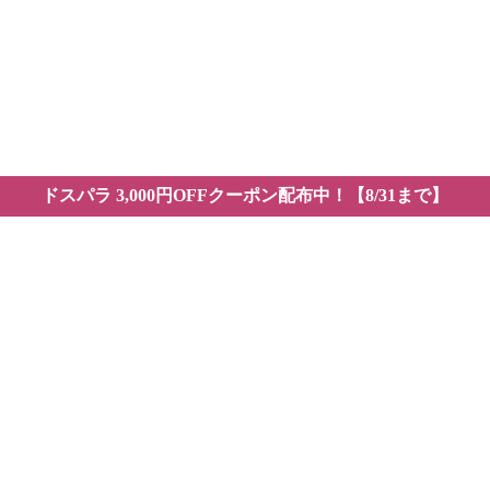
全
Yo
お
VE
ドスパラ 3,000円OFFクーポン配布中！【8/31まで】
め8選｜初心者でも迷わず使える人気ツールは？
画編集ソフトおすすめ8選｜初心者でも迷わず