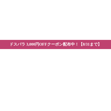
全
Yo
お
VE
ドスパラ 3,000円OFFクーポン配布中！【8/31まで】
し無制限生成は終了へ
mitedプランを廃止し無制限生成は終了へ