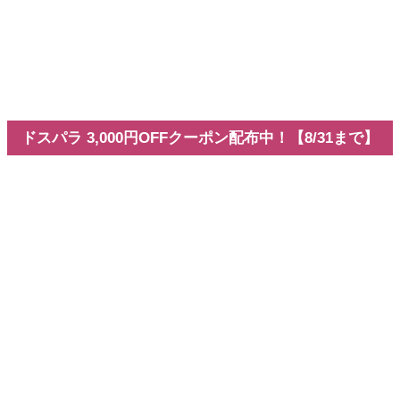
v26.3新機能
Adobe
Premiere 26.3の新機能まとめ
全記事を見る
Youtubeチャンネル
お問い合わせ
VEGAS Pro専門ブログ
ドスパラ 3,000円OFFクーポン配布中！【8/31まで】
ホーム
ニュース
ASUS NVIDIA RTX Spark搭載の新型ProArtシリーズを
発表
ASUS NVIDIA RTX Spark搭載の新
型ProArtシリーズを発表
広告
ニュース