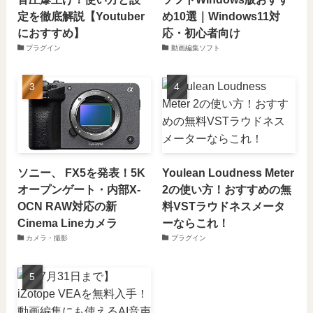
定を徹底解説【Youtuber
め10選｜Windows11対
におすすめ】
応・初心者向け
プラグイン
動画編集ソフト
ソニー、 FX5を発表！5K
Youlean Loudness Meter
オープンゲート・内部X-
2の使い方！おすすめの無
OCN RAW対応の新
料VSTラウドネスメータ
Cinema Lineカメラ
ーならこれ！
カメラ・撮影
プラグイン