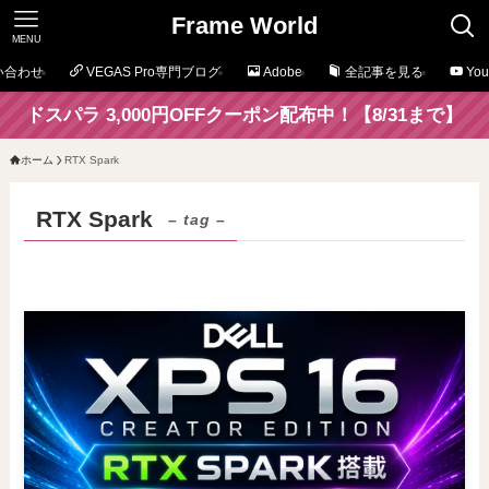
Frame World
MENU
い合わせ
VEGAS Pro専門ブログ
Adobe
全記事を見る
Yo
ドスパラ 3,000円OFFクーポン配布中！【8/31まで】
ホーム
RTX Spark
RTX Spark
– tag –