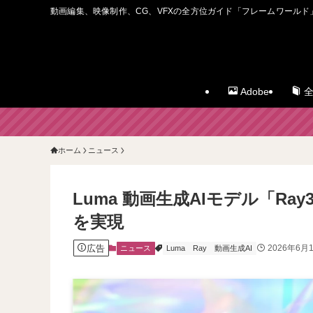
動画編集、映像制作、CG、VFXの全方位ガイド「フレームワールド
Adobe
全
ホーム
ニュース
Luma 動画生成AIモデル「Ra
を実現
広告
2026年6月
ニュース
Luma
Ray
動画生成AI