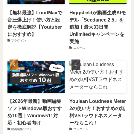
【無料最強】LoudMaxで
Higgsfieldが動画生成AIモ
音圧爆上げ！使い方と設
デル「Seedance 2.5」を
定を徹底解説【Youtuber
追加！最大33日間
におすすめ】
Unlimitedキャンペーンを
実施
プラグイン
ニュース
【2026年最新】動画編集
Youlean Loudness Meter
ソフトWindows版おすす
2の使い方！おすすめの無
め10選｜Windows11対
料VSTラウドネスメータ
応・初心者向け
ーならこれ！
動画編集ソフト
プラグイン