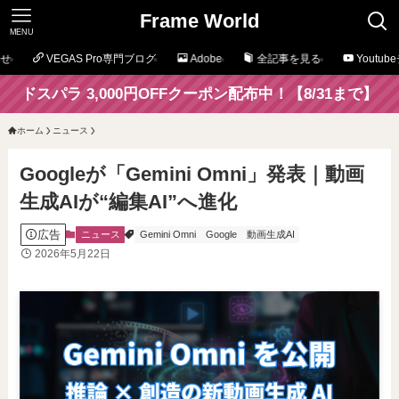
Frame World
MENU
せ
VEGAS Pro専門ブログ
Adobe
全記事を見る
Youtu
ドスパラ 3,000円OFFクーポン配布中！【8/31まで】
ホーム
ニュース
Googleが「Gemini Omni」発表｜動画
生成AIが“編集AI”へ進化
広告
ニュース
Gemini Omni
Google
動画生成AI
2026年5月22日