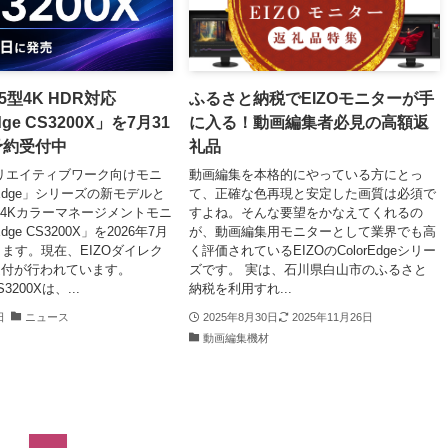
.5型4K HDR対応
ふるさと納税でEIZOモニターが手
dge CS3200X」を7月31
に入る！動画編集者必見の高額返
予約受付中
礼品
クリエイティブワーク向けモニ
動画編集を本格的にやっている方にとっ
rEdge」シリーズの新モデルと
て、正確な色再現と安定した画質は必須で
5型4Kカラーマネージメントモニ
すよね。そんな要望をかなえてくれるの
dge CS3200X」を2026年7月
が、動画編集用モニターとして業界でも高
します。現在、EIZOダイレク
く評価されているEIZOのColorEdgeシリー
受付が行われています。
ズです。 実は、石川県白山市のふるさと
CS3200Xは、...
納税を利用すれ...
日
ニュース
2025年8月30日
2025年11月26日
動画編集機材