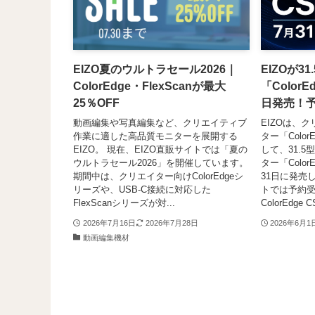
EIZO夏のウルトラセール2026｜
EIZOが31
ColorEdge・FlexScanが最大
「ColorE
25％OFF
日発売！
動画編集や写真編集など、クリエイティブ
EIZOは、
作業に適した高品質モニターを展開する
ター「Colo
EIZO。 現在、EIZO直販サイトでは「夏の
して、31.
ウルトラセール2026」を開催しています。
ター「ColorE
期間中は、クリエイター向けColorEdgeシ
31日に発売
リーズや、USB-C接続に対応した
トでは予約
FlexScanシリーズが対...
ColorEdge 
2026年7月16日
2026年7月28日
2026年6月1
動画編集機材