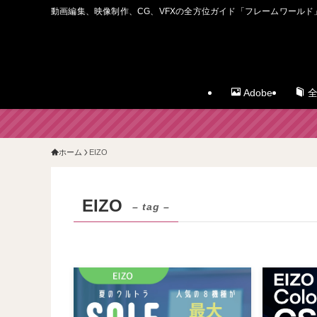
動画編集、映像制作、CG、VFXの全方位ガイド「フレームワールド
Adobe
全
ホーム
EIZO
EIZO
– tag –