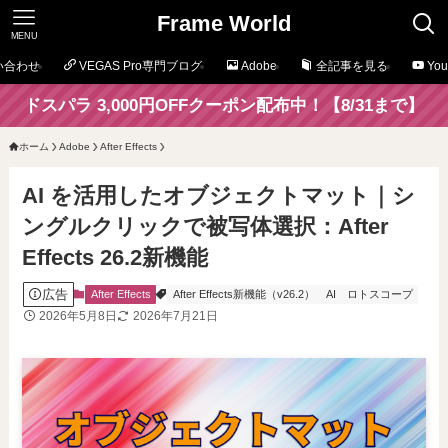
Frame World
MENU
い合わせ
VEGAS Pro専門ブログ
Adobe
全記事を見る
Yo
ドスパラ 3,000円OFFクーポン配布中！【8/31まで】
ホーム
Adobe
After Effects
AI を活用したオブジェクトマット｜シ
ングルクリックで被写体選択：After
Effects 26.2新機能
広告
After Effects
After Effects新機能（v26.2）
AI
ロトスコープ
2026年5月8日
2026年7月21日