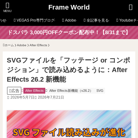
Frame World
MENU
わせ
VEGAS Pro専門ブログ
Adobe
全記事を見る
Youtube
ドスパラ 3,000円OFFクーポン配布中！【8/31まで】
ホーム
Adobe
After Effects
SVGファイルを「フッテージ or コンポ
ジション」で読み込めるように：After
Effects 26.2 新機能
広告
After Effects
After Effects新機能（v26.2）
SVG
2026年5月7日
2026年7月21日