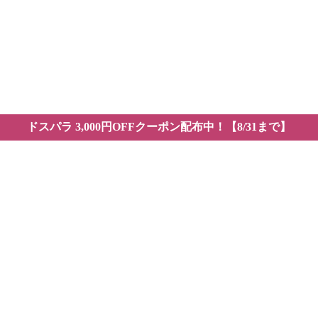
全
Yo
お
VE
ドスパラ 3,000円OFFクーポン配布中！【8/31まで】
機能や使用感をレビュー
を実際に使ってみた｜主要機能や使用感をレビュー