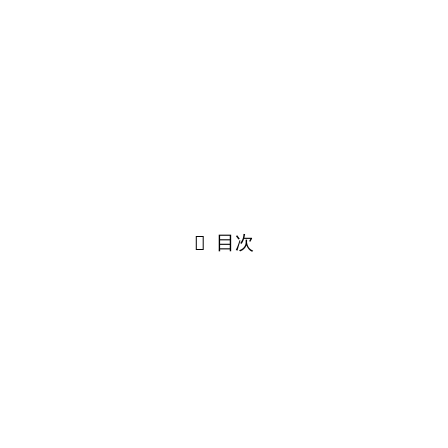
クーポン【8/10まで】
2026年8月10日まで、動画編集や変換ソフト
」が開催されていま…
目次