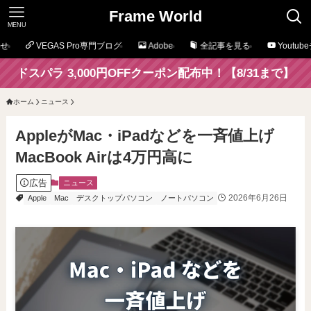
Frame World
MENU
せ
VEGAS Pro専門ブログ
Adobe
全記事を見る
Youtu
ドスパラ 3,000円OFFクーポン配布中！【8/31まで】
ホーム
ニュース
AppleがMac・iPadなどを一斉値上げ
MacBook Airは4万円高に
広告
ニュース
2026年6月26日
Apple
Mac
デスクトップパソコン
ノートパソコン