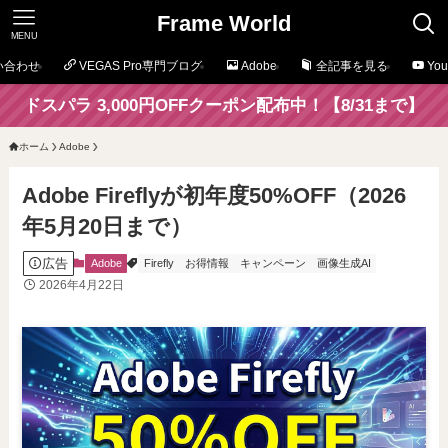
Frame World
MENU
い合わせ
VEGAS Pro専門ブログ
Adobe
全記事を見る
Yo
ドスパラ 3,000円OFFクーポン配布中！【8/31まで】
ホーム
Adobe
Adobe Fireflyが初年度50%OFF（2026
年5月20日まで）
広告
Adobe
Firefly
お得情報
キャンペーン
画像生成AI
2026年4月22日