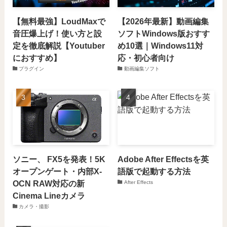
【無料最強】LoudMaxで
【2026年最新】動画編集
音圧爆上げ！使い方と設
ソフトWindows版おすす
定を徹底解説【Youtuber
め10選｜Windows11対
におすすめ】
応・初心者向け
プラグイン
動画編集ソフト
ソニー、 FX5を発表！5K
Adobe After Effectsを英
オープンゲート・内部X-
語版で起動する方法
OCN RAW対応の新
After Effects
Cinema Lineカメラ
カメラ・撮影