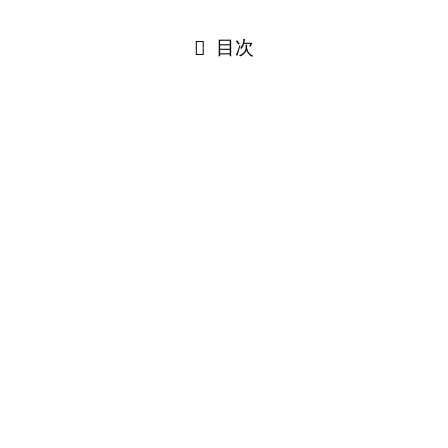
目次
アフターエフェクトの値段・価格