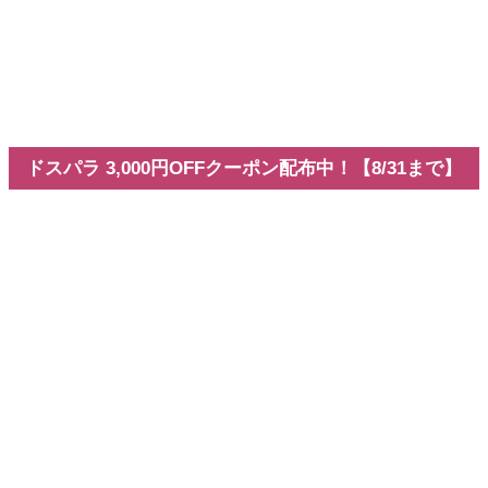
v26.3新機能
Adobe
Premiere 26.3の新機能まとめ
全記事を見る
Youtubeチャンネル
お問い合わせ
VEGAS Pro専門ブログ
ドスパラ 3,000円OFFクーポン配布中！【8/31まで】
ホーム
Adobe
After Effects
After Effects（アフターエフェクト）の値段・価格は？
【2026年最新】
After Effects（アフターエフェク
ト）の値段・価格は？【2026年最
新】