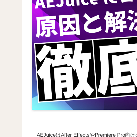
AEJuiceはAfter EffectsやPrem