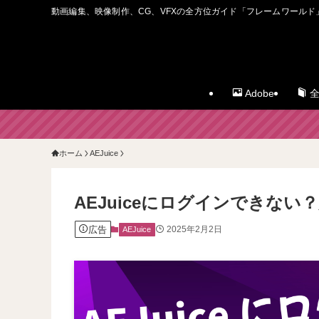
動画編集、映像制作、CG、VFXの全方位ガイド「フレームワールド
Adobe
全
ホーム
AEJuice
AEJuiceにログインできな
広告
2025年2月2日
AEJuice