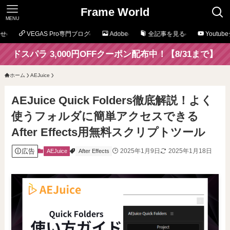
Frame World
MENU
せ
VEGAS Pro専門ブログ
Adobe
全記事を見る
Youtu
ドスパラ 3,000円OFFクーポン配布中！【8/31まで】
ホーム
AEJuice
AEJuice Quick Folders徹底解説！よく
使うフォルダに簡単アクセスできる
After Effects用無料スクリプトツール
広告
2025年1月9日
2025年1月18日
AEJuice
After Effects